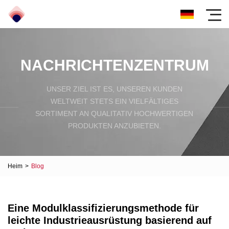
NACHRICHTENZENTRUM
UNSER ZIEL IST ES, UNSEREN KUNDEN
WELTWEIT STETS EIN VIELFÄLTIGES
SORTIMENT AN QUALITATIV HOCHWERTIGEN
PRODUKTEN ANZUBIETEN.
Heim
>
Blog
Eine Modulklassifizierungsmethode für
leichte Industrieausrüstung basierend auf