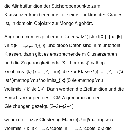
die Attributfunktion der Stichprobenpunkte zum
Klassenzentrum berechnet, die eine Funktion des Grades
ist, in dem ein Objekt x zur Menge A gehört.
Angenommen, es gibt einen Datensatz \( {\text{X,}} {{x_{k}
\in X(k = 1,2,...,n)}} \), und diese Daten sind in m unterteilt
Klassen, dann gibt es entsprechende m Clusterzentren
und die Zugehörigkeit jeder Stichprobe \(\mathop
x\nolimits_{k} (k = 1,2,...,n)\), die zur Klasse \(i(i = 1,2,...,c)\)
ist \(\mathop \mu \nolimits_{ik} (0 \le \mathop \mu
\nolimits_{ik} \le 1)\). Dann werden die Zielfunktion und die
Einschränkungen des FCM-Algorithmus in den
Gleichungen gezeigt. (2–2)–(2–4).
wobei die Fuzzy-Clustering-Matrix \(U = [\mathop \mu
\nolimits_{ik} ](k = 1,2, \cdots ,n;i = 1,2, \cdots ,c)\) die