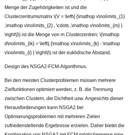
Menge der Zugehörigkeiten ist und die
Clusterzentrumsmatrix \(V = \left\{ {\mathop v\nolimits_{1}
,\mathop v\nolimits_{2} , \cdots ,\mathop v\nolimits_{m} }
\right\}\) ist die Menge von m Clusterzentren; \(\mathop
d\nolimits_{ik} = \left\| {\mathop x\nolimits_{k} - \mathop
v\nolimits_{i} } \right\|\) ist der euklidische Abstand.
Design des NSGA2-FCM-Algorithmus.
Bei den meisten Clusterproblemen müssen mehrere
Zielfunktionen optimiert werden, z. B. die Trennung
zwischen Clustern, die Dichtheit usw. Angesichts dieser
Herausforderungen kann NSGA2 bei
Optimierungsproblemen mit mehreren Zielen
zufriedenstellende Ergebnisse erzielen. Daher bietet die
Kombination von NSGA2 mit FCM möglicherweise eine