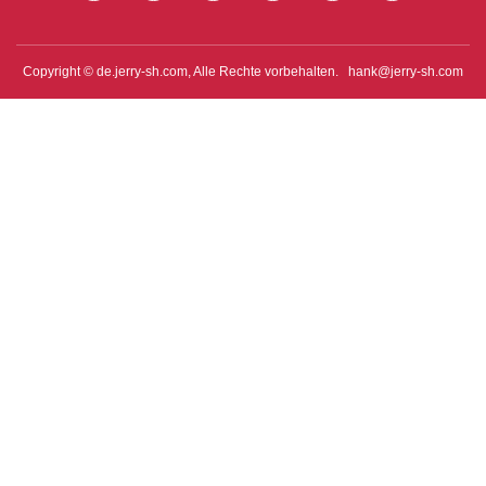
Copyright © de.jerry-sh.com, Alle Rechte vorbehalten.
hank@jerry-sh.com