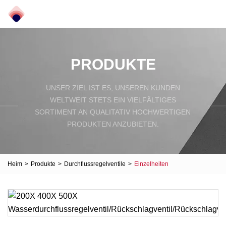
PRODUKTE
UNSER ZIEL IST ES, UNSEREN KUNDEN
WELTWEIT STETS EIN VIELFÄLTIGES
SORTIMENT AN QUALITATIV HOCHWERTIGEN
PRODUKTEN ANZUBIETEN.
Heim
>
Produkte
>
Durchflussregelventile
>
Einzelheiten