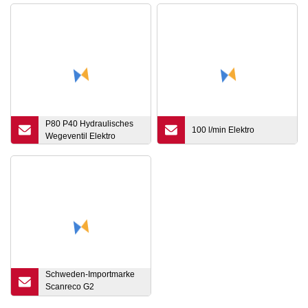
P80 P40 Hydraulisches
100 l/min Elektro
Wegeventil Elektro
Schweden-Importmarke
Scanreco G2
Fernbedienung mit CE-