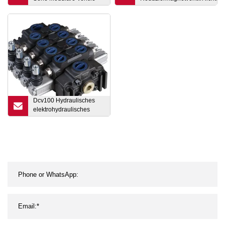
Druck- und
Servo-/Proportional-/Richtungs-
temperaturkompensierte
Steuerventil mit Rexroth-Pum
Durchflussregelung (und
Rückschlag) Modulare
Ventile Mfp
Dcv100 Hydraulisches
elektrohydraulisches
Richtungssteuerventil.
Hydraulisches
Sektionssteuerventil mit
hydraulischen
Ventilhebeln