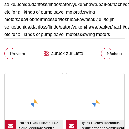
seike/uchida/danfoss/linde/eaton/yuken/hawa/parker/nachi/d
etc for all kinds of pump.travel motors&swing
motorsaba/liebherr/messori/toshiba/kawasaki/jeil/teijin
seike/uchida/danfoss/linde/eaton/yuken/hawa/parker/nachi/d
etc for all kinds of pump.travel motors&swing motors
Zurück zur Liste
Previers
Nächste
Yuken-Hydraulikventil 03-
Hydraulisches Hochdruck-
Serie Modulare Ventile
Reduziermagnetventil/Richtung