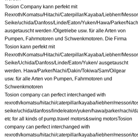
Tosion Company kann perfekt mit
Rexroth/Komatsu/Hitachi/Caterpillar/Kayaba/Liebherr/Messori
Seike/uchida/Danfoss/Linde/Eaton/Yuken/Hawa/Parker/Nac
ausgetauscht werden /Ölgetriebe usw. für alle Arten von
Pumpen, Fahrmotoren und Schwenkmotoren. Die Firma
Tosion kann perfekt mit
Rexroth/Komatsu/Hitachi/Caterpillar/Kayaba/Liebherr/Messori
Seike/Uchida/Danfoss/Linde/Eaton/Yuken/ ausgetauscht
werden. Hawa/Parker/Nachi/Dakin/Tokiwa/Sam/Oilgear
usw. für alle Arten von Pumpen, Fahrmotoren und
Schwenkmotoren
Tosion company can perfect interchanged with
rexroth/komatsu/hitachi/caterpillar/kayaba/liebherr/messori/tos
seike/uchida/danfoss/linde/eaton/yuken/hawa/parker/nachi/d
etc for all kinds of pump.travel motors&swing motorsTosion
company can perfect interchanged with
rexroth/komatsu/hitachi/caterpillar/kayaba/liebherr/messori/tos