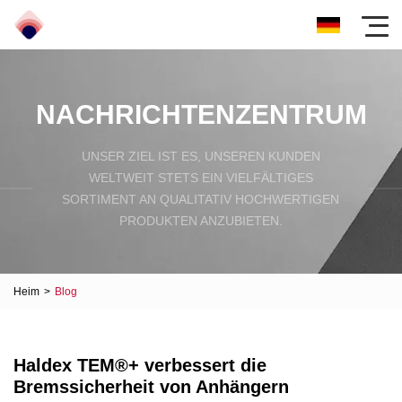
NACHRICHTENZENTRUM
UNSER ZIEL IST ES, UNSEREN KUNDEN
WELTWEIT STETS EIN VIELFÄLTIGES
SORTIMENT AN QUALITATIV HOCHWERTIGEN
PRODUKTEN ANZUBIETEN.
Heim
>
Blog
Haldex TEM®+ verbessert die
Bremssicherheit von Anhängern